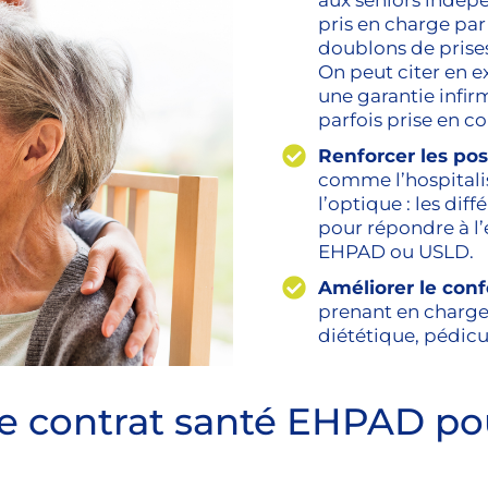
aux séniors indépe
pris en charge par
doublons de prises
On peut citer en ex
une garantie infi
parfois prise en c
Renforcer les po
comme l’hospitalisa
l’optique : les dif
pour répondre à l
EHPAD ou USLD.
Améliorer le confo
prenant en charge
diététique, pédicur
e contrat santé EHPAD pou