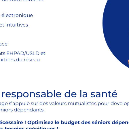
e électronique
et intuitives
lace
ents EHPAD/USLD et
urtiers du réseau
t responsable de la santé
age s’appuie sur des valeurs mutualistes pour dévelop
eniors dépendants.
 nécessaire ! Optimisez le budget des séniors dép
s besoins spécifiques !