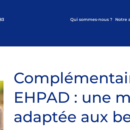
83
Qui sommes-nous ?
Notre
Complémentair
EHPAD : une m
adaptée aux be