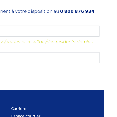
à votre disposition au 𝟬 𝟴𝟬𝟬 𝟴𝟳𝟲 𝟵𝟯𝟰
se/etudes-et-resultats/des-residents-de-plus-
Carrière
Espace courtier