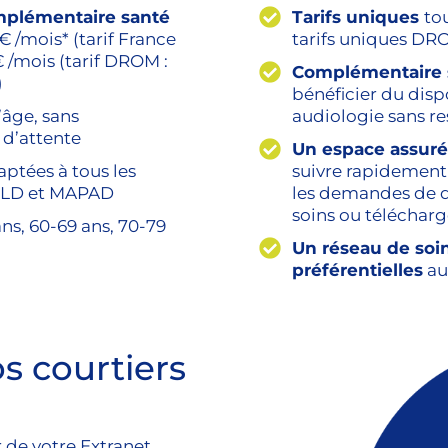
mplémentaire santé
Tarifs uniques
to
€ /mois* (tarif France
tarifs uniques D
€ /mois (tarif DROM :
Complémentaire 
)
bénéficier du dispo
’âge, sans
audiologie sans re
 d’attente
Un espace assuré
ptées à tous les
suivre rapidement
USLD et MAPAD
les demandes de d
soins ou télécharge
ans, 60-69 ans, 70-79
Un réseau de soin
préférentielles
au
s courtiers
 de votre Extranet