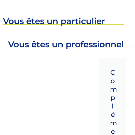
Vous êtes
un particulier
Vous êtes
un professionnel
C
o
m
p
l
é
m
e