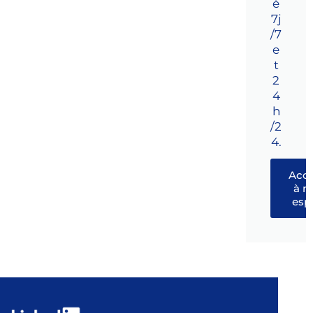
é
7j
/7
e
t
2
4
h
/2
4.
Acc
à 
esp