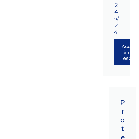
2
4
h/
2
4.
Accéde
à mon
espac
P
r
o
t
e