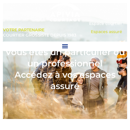
Espace courtier
VOTRE PARTENAIRE
Espaces assuré
COURTIER GROSSISTE DEPUIS 1983
Vous êtes un particulier ou
un professionnel
Accédez à vos espaces
assuré