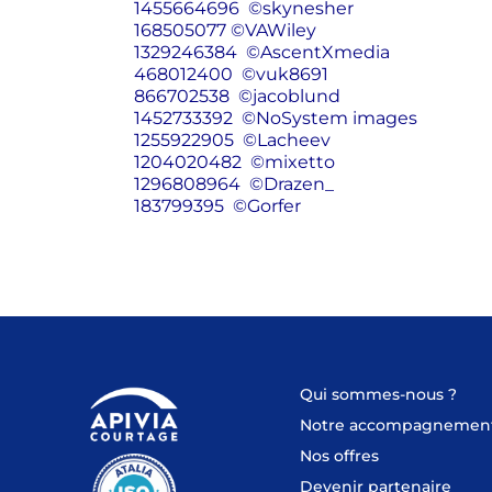
1455664696
©
skynesher
168505077
©
VAWiley
1329246384
©
AscentXmedia
468012400
©
vuk8691
866702538
©
jacoblund
1452733392
©
NoSystem images
1255922905
©
Lacheev
1204020482
©
mixetto
1296808964
©
Drazen_
183799395
©
Gorfer
Qui sommes-nous ?
Notre accompagnemen
Nos offres
Devenir partenaire