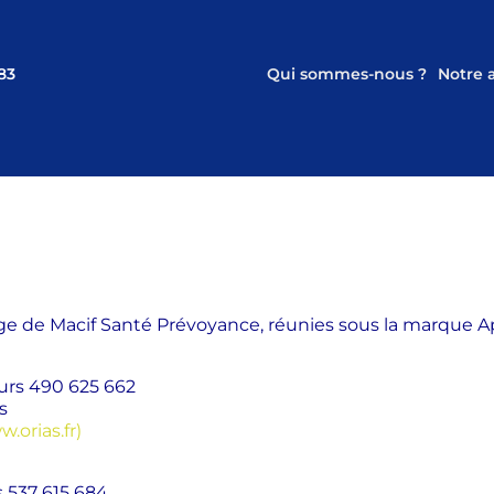
83
Qui sommes-nous ?
Notre
rtage de Macif Santé Prévoyance, réunies sous la marque A
urs 490 625 662
s
.orias.fr)
s 537 615 684