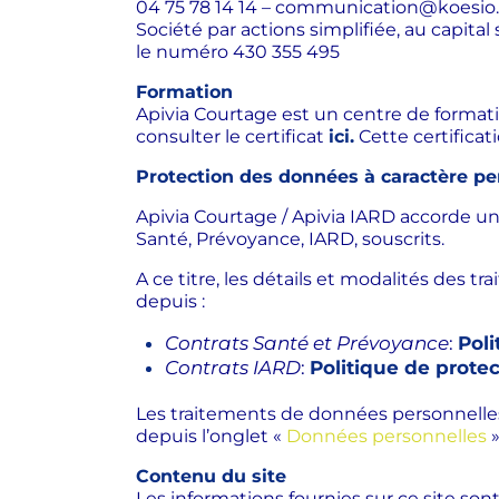
04 75 78 14 14 –
communication@koesio
Société par actions simplifiée, au capit
le numéro 430 355 495
Formation
Apivia Courtage est un centre de format
consulter le certificat
ici.
Cette certificat
Protection des données à caractère pe
Apivia Courtage / Apivia IARD accorde un
Santé, Prévoyance, IARD, souscrits.
A ce titre, les détails et modalités des
depuis :
Contrats Santé et Prévoyance
:
Poli
Contrats IARD
:
Politique de prote
Les traitements de données personnelles m
depuis l’onglet «
Données personnelles
»
Contenu du site
Les informations fournies sur ce site sont 