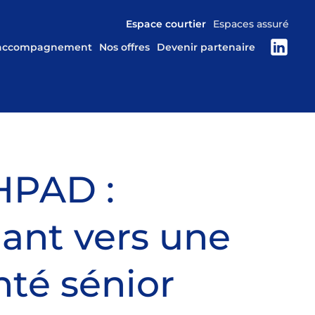
Espace courtier
Espaces assuré
 accompagnement
Nos offres
Devenir partenaire
HPAD :
idant vers une
nté sénior