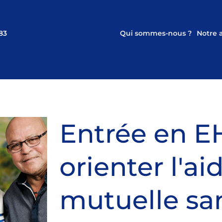
83
Qui sommes-nous ?
Notre
Entrée en E
orienter l'a
mutuelle sa