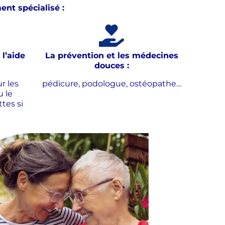
nt spécialisé :
 l’aide
La prévention et les médecines
douces :
r les
pédicure, podologue, ostéopathe…
u le
tes si