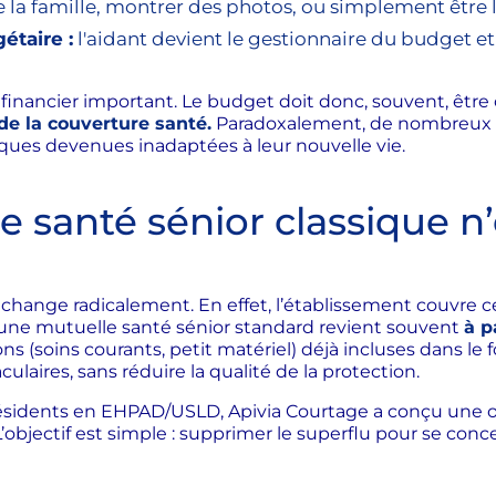
de la famille, montrer des photos, ou simplement être
étaire :
l'aidant devient le gestionnaire du budget et 
inancier important. Le budget doit donc, souvent, être op
 de la couverture santé.
Paradoxalement, de nombreux 
iques devenues inadaptées à leur nouvelle vie.
 santé sénior classique n’
hange radicalement. En effet, l’établissement couvre cert
 une mutuelle santé sénior standard revient souvent
à p
ns (soins courants, petit matériel) déjà incluses dans le f
aires, sans réduire la qualité de la protection.
ésidents en EHPAD/USLD, Apivia Courtage a conçu une off
ectif est simple : supprimer le superflu pour se concentr