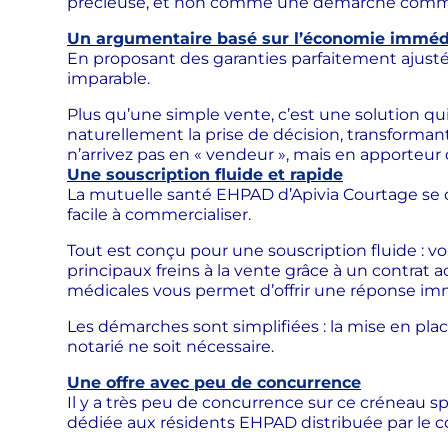
précieuse, et non comme une démarche commer
Un argumentaire basé sur l’économie imméd
En proposant des garanties parfaitement ajusté
imparable.
Plus qu’une simple vente, c’est une solution qui f
naturellement la prise de décision, transforma
n’arrivez pas en « vendeur », mais en apporteur
Une souscription fluide et rapide
La mutuelle santé EHPAD d’Apivia Courtage se d
facile à commercialiser.
Tout est conçu pour une souscription fluide : vou
principaux freins à la vente grâce à un contrat a
médicales vous permet d’offrir une réponse imm
Les démarches sont simplifiées : la mise en place
notarié ne soit nécessaire.
Une offre avec peu de concurrence
Il y a très peu de concurrence sur ce créneau spé
dédiée aux résidents EHPAD distribuée par le c