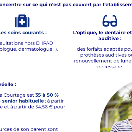
centre sur ce qui n’est pas couvert par l’établisseme
Les soins courants :
L’optique, le dentaire et
auditive :
sultations hors EHPAD
iologue, dermatologue…).
des forfaits adaptés pou
prothèses auditives o
renouvellement de lunet
nécessaire
éelle :
a Courtage est
35 à 50 %
senior habituelle
: à partir
e et à partir de 54,56 € pour
sources de son parent sont