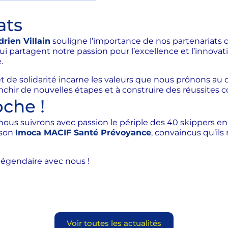
ats
drien Villain
souligne l’importance de nos partenariats d
ui partagent notre passion pour l’excellence et l’innovat
.
t de solidarité incarne les valeurs que nous prônons au q
anchir de nouvelles étapes et à construire des réussite
che !
 nous suivrons avec passion le périple des 40 skippers e
 son
Imoca MACIF Santé Prévoyance
, convaincus qu’il
légendaire avec nous !
Voir toutes les actualités