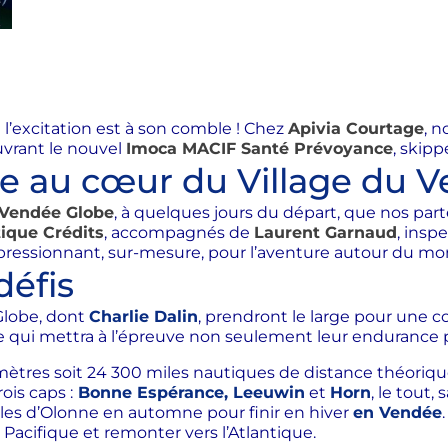
t l’excitation est à son comble ! Chez
Apivia Courtage
, 
uvrant le nouvel
Imoca MACIF Santé Prévoyance
, skip
e au cœur du Village du 
 Vendée Globe
, à quelques jours du départ, que nos par
tique Crédits
, accompagnés de
Laurent Garnaud
, insp
pressionnant, sur-mesure, pour l’aventure autour du mo
défis
Globe, dont
Charlie Dalin
, prendront le large pour une c
e qui mettra à l’épreuve non seulement leur endurance ph
mètres soit 24 300 miles nautiques de distance théoriqu
ois caps :
Bonne Espérance, Leeuwin
et
Horn
, le tout
les d’Olonne
en automne pour finir en hiver
en Vendée
e Pacifique et remonter vers l’Atlantique.